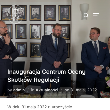
Skip
to
Search
TOGGLE
content
for:
Inauguracja Centrum Oceny
Skutków Regulacji
Posted
by
admin
in
Aktualności
on
31 maja, 2022
on
W dniu 31 maja 2022 r. uroczyście